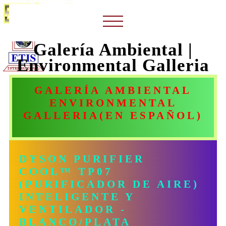
Galería Ambiental |
Environmental Galleria
GALERÍA AMBIENTAL
ENVIRONMENTAL
GALLERIA(
EN ESPAÑOL)
DYSON PURIFIER
COOL™ TP07
(PURIFICADOR DE AIRE)
INTELIGENTE Y
VENTILADOR -
BLANCO/PLATA