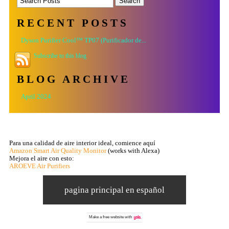
RECENT POSTS
Dyson Purifier Cool™ TP07 (Purificador de...
Subscribe to this blog
BLOG ARCHIVE
April 2024
Para una calidad de aire interior ideal, comience aquí
Amazon Smart Air Quality Monitor
(works with Alexa)
Mejora el aire con esto:
AROEVE Air Purifiers
pagina principal en español
Make a
free website
with